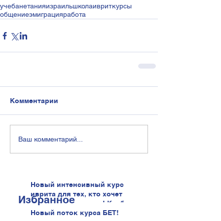
учеба
нетания
израиль
школа
иврит
курсы
общение
эмиграция
работа
Комментарии
Ваш комментарий...
Новый интенсивный курс
иврита для тех, кто хочет
Избранное
говорить увереннее! Клуб
иврита!
Новый поток курса БЕТ!