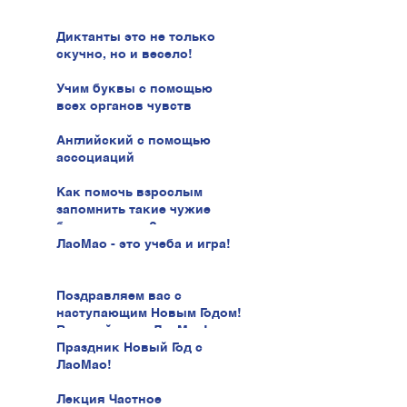
Диктанты это не только
скучно, но и весело!
Учим буквы с помощью
всех органов чувств
Английский с помощью
ассоциаций
Как помочь взрослым
запомнить такие чужие
буквы иврита?
ЛаоМао - это учеба и игра!
Поздравляем вас с
наступающим Новым Годом!
В новый год с ЛаоМао!
Праздник Новый Год с
ЛаоМао!
Лекция Частное