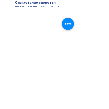
Страхование здоровья
03.12 в 18:00 в "Лао Мао" ул.
Беери, 47
Хотите учиться у нас?
Тогда звоните нам прямо
сейчас
052-5616233
Или оставьте заявку и мы
свяжемся с вами!