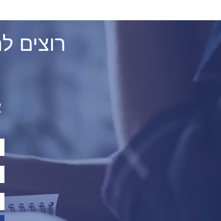
? רוצים 
א