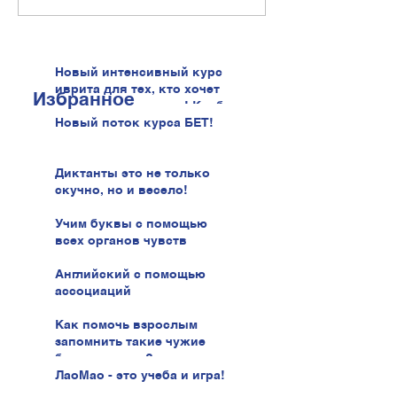
Новый интенсивный курс
иврита для тех, кто хочет
Избранное
говорить увереннее! Клуб
иврита!
Новый поток курса БЕТ!
Диктанты это не только
скучно, но и весело!
Учим буквы с помощью
всех органов чувств
Английский с помощью
ассоциаций
Как помочь взрослым
запомнить такие чужие
буквы иврита?
ЛаоМао - это учеба и игра!