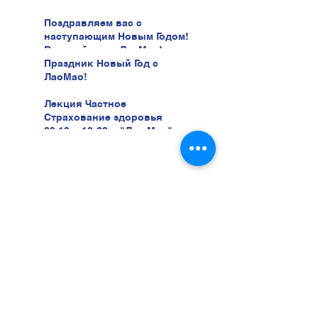
Поздравляем вас с
наступающим Новым Годом!
В новый год с ЛаоМао!
Праздник Новый Год с
ЛаоМао!
Лекция Частное
Страхование здоровья
03.12 в 18:00 в "Лао Мао" ул.
Беери, 47
Хотите учиться у нас?