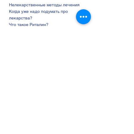
Нелекарственные методы лечения
Когда уже надо подумать про
лекарства?
Что такое Риталин?
Прогноз, развития СДВГ в течении жизни​
Встреча
4 -
11.03.2025
,
21:00
Лектор: Чарина
Мешель -
руководитель
языковой школы
"ЛаоМао",
профессиональн
ый педагог со
стажем.
Тема:
Практические
советы: как
справляться с