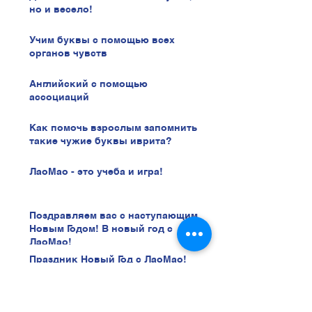
но и весело!
Учим буквы с помощью всех
органов чувств
Английский с помощью
ассоциаций
Как помочь взрослым запомнить
такие чужие буквы иврита?
ЛаоМао - это учеба и игра!
Поздравляем вас с наступающим
Новым Годом! В новый год с
ЛаоМао!
Праздник Новый Год с ЛаоМао!
Лекция Частное Страхование