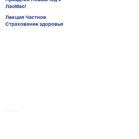
ЛаоМао!
ЛаоМао!
Лекция Частное
Страхование здоровья
03.12 в 18:00 в "Лао Мао"
ул. Беери, 47