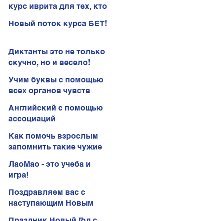
курс иврита для тех, кто
хочет говорить
Новый поток курса БЕТ!
увереннее! Клуб иврита!
Диктанты это не только
скучно, но и весело!
Учим буквы с помощью
всех органов чувств
Английский с помощью
ассоциаций
Как помочь взрослым
запомнить такие чужие
буквы иврита?
ЛаоМао - это учеба и
игра!
Поздравляем вас с
наступающим Новым
Годом! В новый год с
Праздник Новый Год с