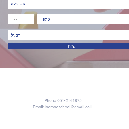
שלח
Contacts
Phone:051-2161975
Email:
laomaoschool@gmail.co.il