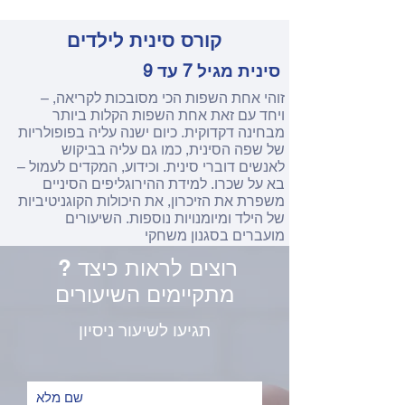
קורס סינית לילדים
סינית מגיל 7 עד 9
– זוהי אחת השפות הכי מסובכות לקריאה,
ויחד עם זאת אחת השפות הקלות ביותר
מבחינה דקדוקית. כיום ישנה עליה בפופולריות
של שפה הסינית, כמו גם עליה בביקוש
לאנשים דוברי סינית. וכידוע, המקדים לעמול –
בא על שכרו. למידת ההירוגליפים הסיניים
משפרת את הזיכרון, את היכולות הקוגניטיביות
של הילד ומיומנויות נוספות. השיעורים
מועברים בסגנון משחקי
? רוצים לראות כיצד
הלימודים הם פעם בשבוע 60 דקות
מחיר 280 ש"ח לחודש
מתקיימים השיעורים
תגיעו לשיעור ניסיון