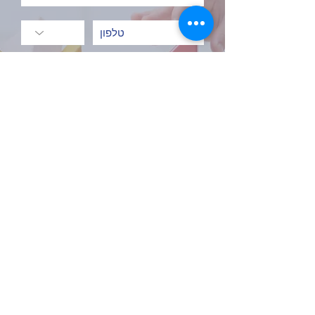
שלח
Contacts
Phone:
051-2161975
Email:
laomaoschool@gmail.co.il
Address