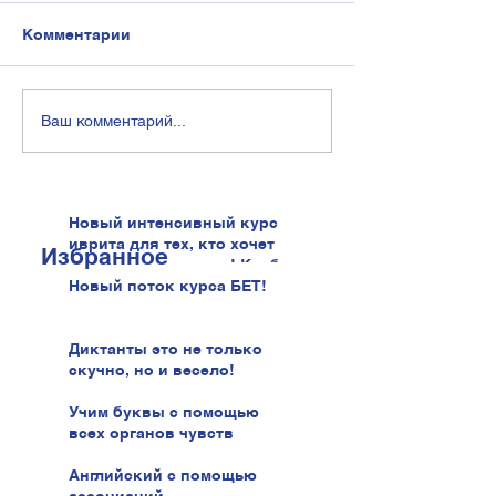
Комментарии
Ваш комментарий...
Новый интенсивный курс
иврита для тех, кто хочет
Избранное
говорить увереннее! Клуб
иврита!
Новый поток курса БЕТ!
Диктанты это не только
скучно, но и весело!
Учим буквы с помощью
всех органов чувств
Английский с помощью