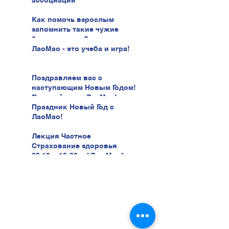
ассоциаций
Как помочь взрослым
запомнить такие чужие
буквы иврита?
ЛаоМао - это учеба и игра!
Поздравляем вас с
наступающим Новым Годом!
В новый год с ЛаоМао!
Праздник Новый Год с
ЛаоМао!
Лекция Частное
Страхование здоровья
03.12 в 18:00 в "Лао Мао" ул.
Беери, 47