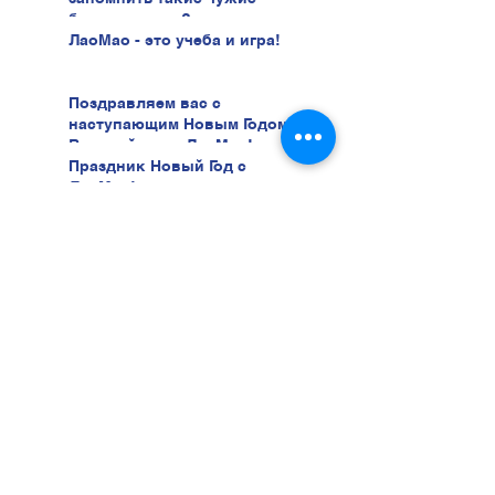
буквы иврита?
ЛаоМао - это учеба и игра!
Поздравляем вас с
наступающим Новым Годом!
В новый год с ЛаоМао!
Праздник Новый Год с
ЛаоМао!
Лекция Частное
Страхование здоровья
03.12 в 18:00 в "Лао Мао" ул.
Беери, 47