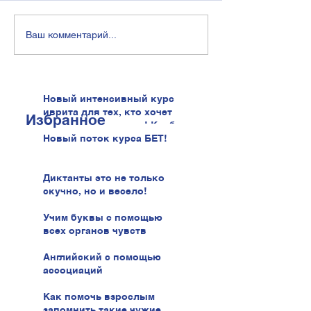
Ваш комментарий...
Новый интенсивный курс
иврита для тех, кто хочет
Избранное
говорить увереннее! Клуб
иврита!
Новый поток курса БЕТ!
Диктанты это не только
скучно, но и весело!
Учим буквы с помощью
всех органов чувств
Английский с помощью
ассоциаций
Как помочь взрослым
запомнить такие чужие