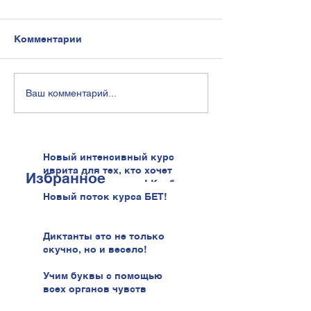
Комментарии
Ваш комментарий...
Новый интенсивный курс
иврита для тех, кто хочет
Избранное
говорить увереннее! Клуб
иврита!
Новый поток курса БЕТ!
Диктанты это не только
скучно, но и весело!
Учим буквы с помощью
всех органов чувств