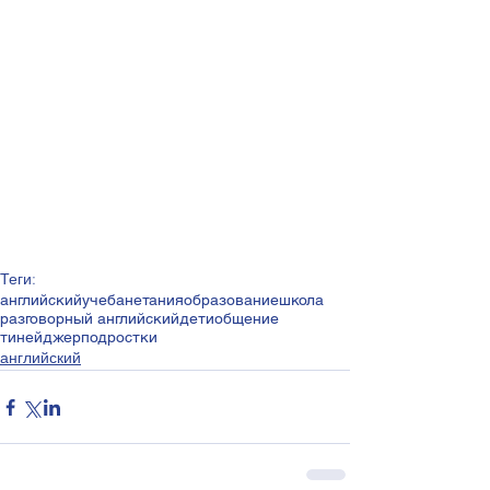
Теги:
английский
учеба
нетания
образование
школа
разговорный английский
дети
общение
тинейджер
подростки
английский