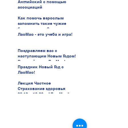
Английский с помощью
ассоциаций
Как помочь взрослым
запомнить такие чужие
буквы иврита?
ЛаоМао - это учеба и игра!
Поздравляем вас с
наступающим Новым Годом!
В новый год с ЛаоМао!
Праздник Новый Год с
ЛаоМао!
Лекция Частное
Страхование здоровья
03.12 в 18:00 в "Лао Мао" ул.
Беери, 47