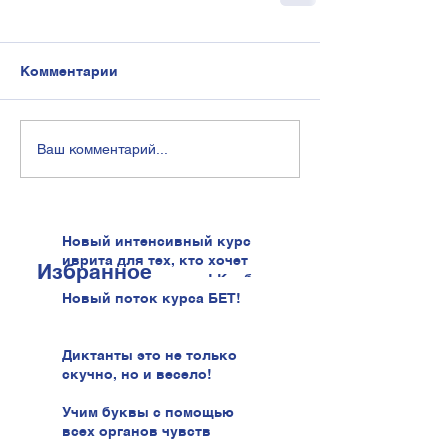
Комментарии
Ваш комментарий...
Новый интенсивный курс
иврита для тех, кто хочет
Избранное
говорить увереннее! Клуб
иврита!
Новый поток курса БЕТ!
Диктанты это не только
скучно, но и весело!
Учим буквы с помощью
всех органов чувств