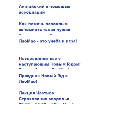
Английский с помощью
ассоциаций
Как помочь взрослым
запомнить такие чужие
буквы иврита?
ЛаоМао - это учеба и игра!
Поздравляем вас с
наступающим Новым Годом!
В новый год с ЛаоМао!
Праздник Новый Год с
ЛаоМао!
Лекция Частное
Страхование здоровья
03.12 в 18:00 в "Лао Мао" ул.
Беери, 47