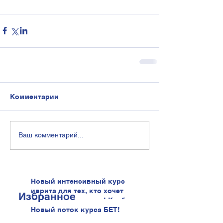
Комментарии
Ваш комментарий...
Новый интенсивный курс
иврита для тех, кто хочет
Избранное
говорить увереннее! Клуб
иврита!
Новый поток курса БЕТ!