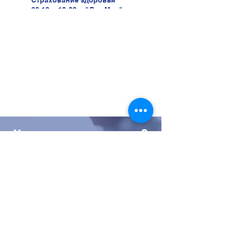
03.12 в 18:00 в "Лао Мао" ул.
Беери, 47
Хотите учиться у нас?
Тогда звоните нам прямо
сейчас
052-5616233
Или оставьте заявку и мы
свяжемся с вами!