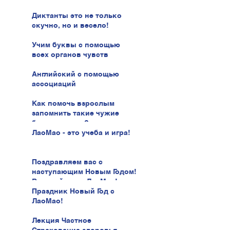
Диктанты это не только
скучно, но и весело!
Учим буквы с помощью
всех органов чувств
Английский с помощью
ассоциаций
Как помочь взрослым
запомнить такие чужие
буквы иврита?
ЛаоМао - это учеба и игра!
Поздравляем вас с
наступающим Новым Годом!
В новый год с ЛаоМао!
Праздник Новый Год с
ЛаоМао!
Лекция Частное
Страхование здоровья