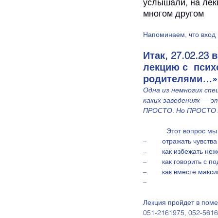
услышали, на лек
многом другом
Напоминаем, что вход 
Итак, 27.02.23
лекцию с  пси
родителями…»
Одна из немногих спец
каких заведениях — 
ПРОСТО. Но ПРОСТО
            Этот 
–        отражать чувств
–        как избежать н
–        как говорить с
–        как вместе ма
–        
Лекция пройдет в поме
051-2161975, 052-561