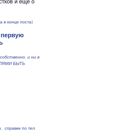
тков и еще о 
 в конце поста) 
 первую 
ь 
собственно, и ни в 
ЕЛЯМИ БЫТЬ 
 справки по тел. 