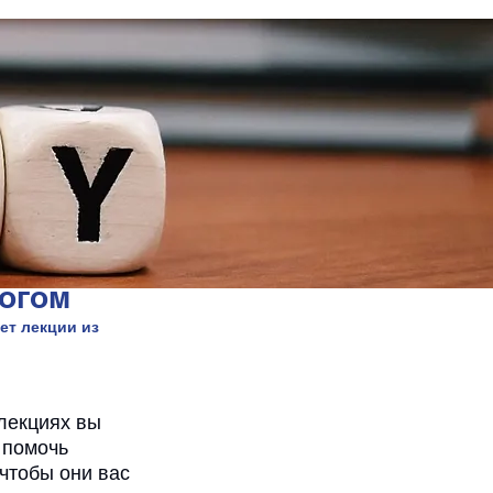
логом
т лекции из 
лекциях вы 
 помочь 
чтобы они вас 