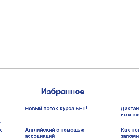
Избранное
Новый поток курса БЕТ!
Диктан
но и ве
х
Английский с помощью
Как по
ассоциаций
запомн