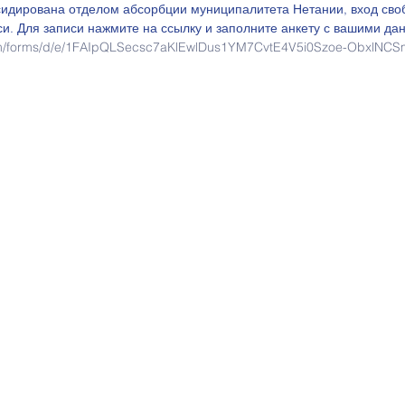
идирована отделом абсорбции муниципалитета Нетании, вход своб
и. Для записи нажмите на ссылку и заполните анкету с вашими да
com/forms/d/e/1FAIpQLSecsc7aKlEwlDus1YM7CvtE4V5i0Szoe-ObxlNCS