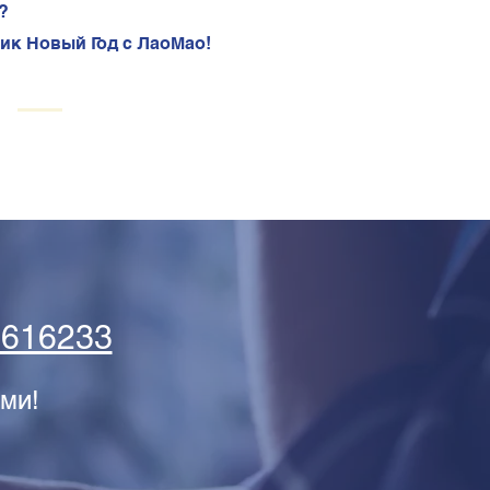
?
ик Новый Год с ЛаоМао!
5616233
ми!