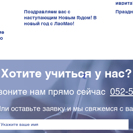
иврита
Поздравляем вас с
Праздн
наступающим Новым Годом! В
новый год с ЛаоМао!
ие
ао
Хотите учиться у нас?
звоните нам прямо сейчас
052-
ли оставьте заявку и мы свяжемся с ва