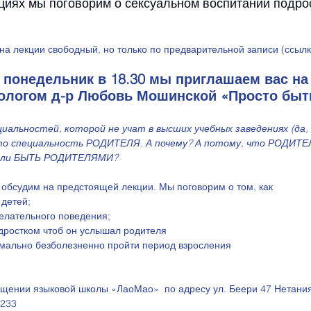
циях мы поговорим о сексуальном воспитании подрос
на лекции свободный, но только по предварительной записи (ссылка
 в понедельник в 18.30 мы приглашаем вас на
хологом д-р Любовь Мошинской «Просто быт
 
иальностей, которой не учат в высших учебных заведениях (да, 
это специальность РОДИТЕЛЯ. А почему? А потому, что РОДИТ
 ли БЫТЬ РОДИТЕЛЯМИ?
вопрос мы обсудим на предстоящей лекции. Мы поговорим о том, как
а детей;
ежелательного поведения;
 подростком чтоб он услышал родителя
ксимально безболезненно пройти период взросления 
щении языковой школы «ЛаоМао»  по адресу ул. Беери 47 Нетания, 
6233