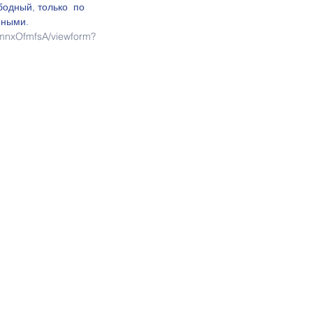
одный, только  по 
нными. 
mnxOfmfsA/viewform?