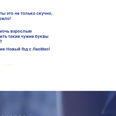
ты это не только скучно,
село!
мочь взрослым
ить такие чужие буквы
?
ик Новый Год с ЛаоМао!