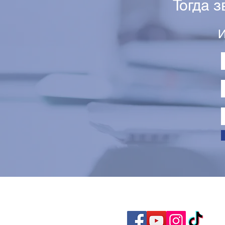
Тогда 
И