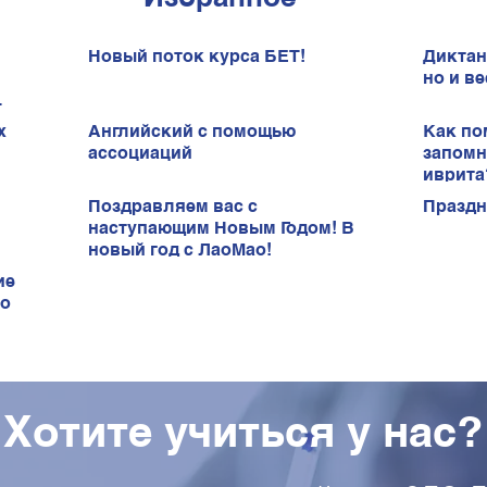
Новый поток курса БЕТ!
Диктан
но и ве
х
Английский с помощью
Как по
ассоциаций
запомн
иврита
Поздравляем вас с
Праздн
наступающим Новым Годом! В
новый год с ЛаоМао!
ие
ао
Хотите учиться у нас?