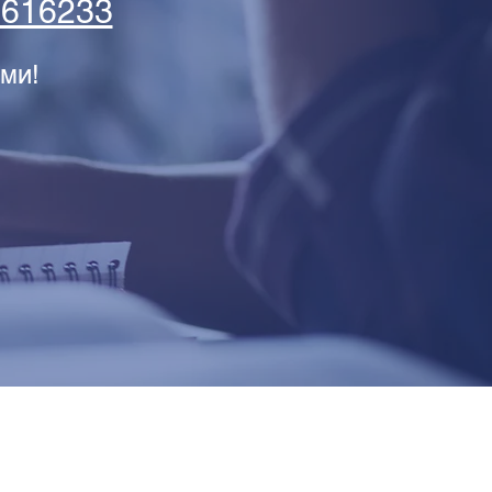
5616233
ми!