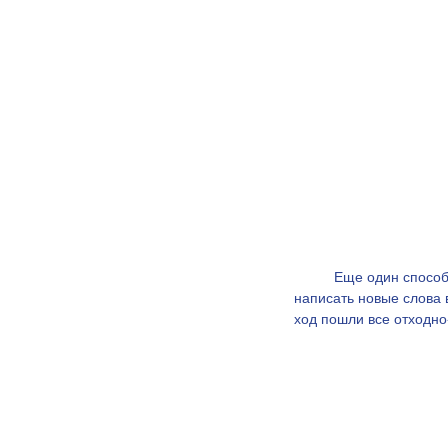
	Еще один способ, как вдохновить детей тренировать  правописание на английском: детям предложили 
написать новые слова в
ход пошли все отходн