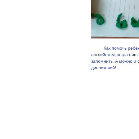
	Как помочь ребенку запомнить буквы на английском, да и еще не только буквы, а правописание на 
английском, когда пиш
запомнить. А можно и 
дислексией!