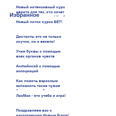
Новый интенсивный курс
иврита для тех, кто хочет
Избранное
говорить увереннее! Клуб
иврита!
Новый поток курса БЕТ!
Диктанты это не только
скучно, но и весело!
Учим буквы с помощью
всех органов чувств
Английский с помощью
ассоциаций
Как помочь взрослым
запомнить такие чужие
буквы иврита?
ЛаоМао - это учеба и игра!
Поздравляем вас с
наступающим Новым Годом!