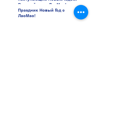
В новый год с ЛаоМао!
Праздник Новый Год с
ЛаоМао!
Лекция Частное
Страхование здоровья
03.12 в 18:00 в "Лао Мао" ул.
Беери, 47
Хотите учиться у нас?
Тогда звоните нам прямо