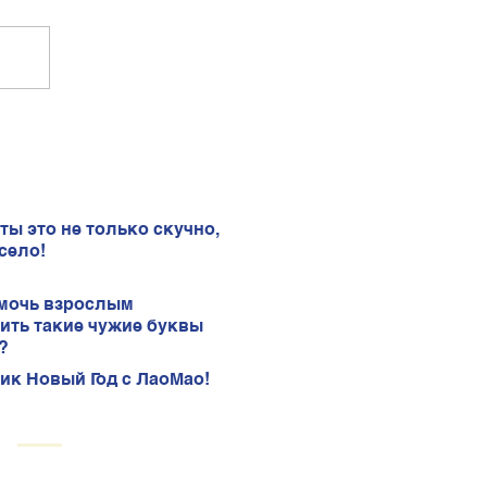
ты это не только скучно,
село!
мочь взрослым
ить такие чужие буквы
?
ик Новый Год с ЛаоМао!