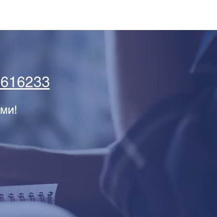
5616233
ми!