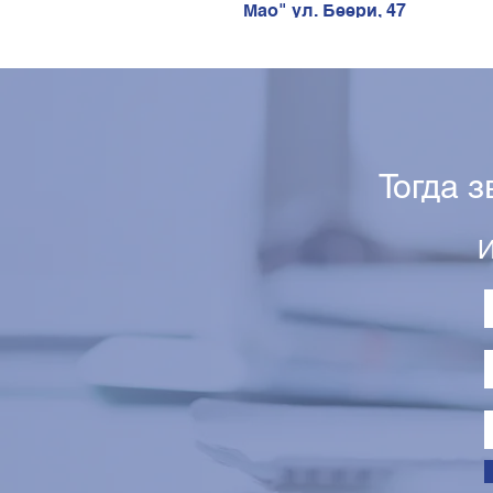
Мао" ул. Беери, 47
Тогда 
И