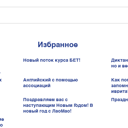
Избранное
Новый поток курса БЕТ!
Диктан
но и ве
х
Английский с помощью
Как по
ассоциаций
запомн
иврита
Поздравляем вас с
Праздн
наступающим Новым Годом! В
новый год с ЛаоМао!
ие
ао