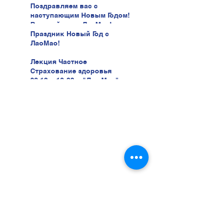
Поздравляем вас с
наступающим Новым Годом!
В новый год с ЛаоМао!
Праздник Новый Год с
ЛаоМао!
Лекция Частное
Страхование здоровья
03.12 в 18:00 в "Лао Мао" ул.
Беери, 47
Хотите учиться у нас?