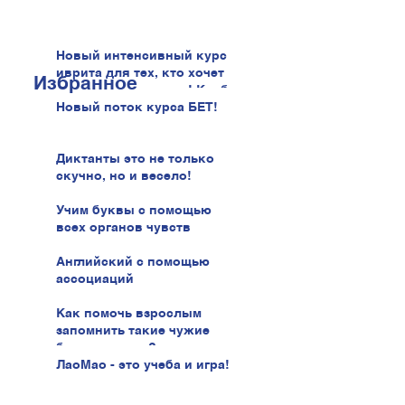
Новый интенсивный курс
иврита для тех, кто хочет
Избранное
говорить увереннее! Клуб
иврита!
Новый поток курса БЕТ!
Диктанты это не только
скучно, но и весело!
Учим буквы с помощью
всех органов чувств
Английский с помощью
ассоциаций
Как помочь взрослым
запомнить такие чужие
буквы иврита?
ЛаоМао - это учеба и игра!