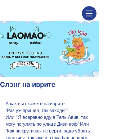
Слэнг на иврите
А как вы скажете на иврите:
"Раз уж пришел, так заходи"?
Или " Я всеравно еду в Тель Авив, так 
могу погулять по улице Дизингоф" Или
"Как ни крути как не верти, надо убрать 
квартиру, так уже и в шкафах порядок 