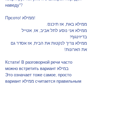
наведу"?
Прсото! ממילא!
ממילא באת, אז תיכנס.
ממילא אני נוסע לתל אביב, אז, אטייל 
בדיזינגוף!
ממילא צריך לנקטות את הבית, אז אסדר גם 
את הארונות!
Кстати! В разговорной речи часто 
можно встретить вариант במילא
Это означает тоже самое, просто 
вариант ממילא считается правильным