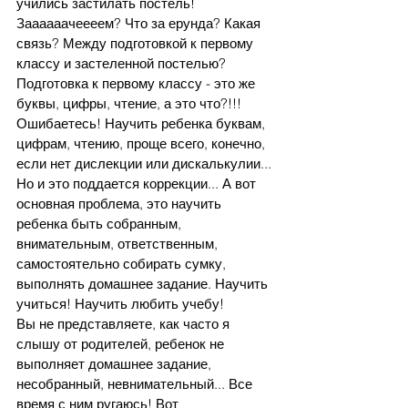
учились застилать постель! 
Заааааачеееем? Что за ерунда? Какая 
связь? Между подготовкой
к
первому 
классу
и
застеленной постелью? 
Подготовка
к
первому классу - это же 
буквы, цифры, чтение, а это что?!!!
Ошибаетесь! Научить ребенка буквам, 
цифрам, чтению, проще всего, конечно, 
если нет дислекции или дискалькулии... 
Но
и
это поддается коррекции... А вот 
основная проблема, это научить 
ребенка быть собранным, 
внимательным, ответственным, 
самостоятельно собирать сумку, 
выполнять домашнее задание. Научить 
учиться! Научить любить учебу! 
Вы не представляете, как часто
я
слышу от родителей, ребенок не 
выполняет домашнее задание, 
несобранный, невнимательный... Все 
время
с
ним ругаюсь! Вот 