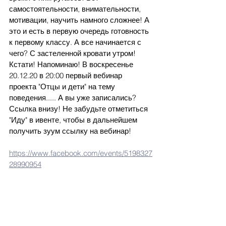
самостоятельности, внимательности, 
мотивации, научить намного сложнее! А 
это
и
есть
в
первую очередь готовность
к
первому классу. А все начинается
с
чего? С застеленной кровати утром! 
Кстати! Напоминаю! В воскресенье 
20.12.20 в 20:00 первый вебинар 
проекта "Отцы
и
дети" на тему 
поведения..... А вы уже записались? 
Ссылка внизу! Не забудьте отметиться 
"Иду" в ивенте, чтобы
в
дальнейшем 
получить зуум ссылку на вебинар! 
https://www.facebook.com/events/5198327
28990954