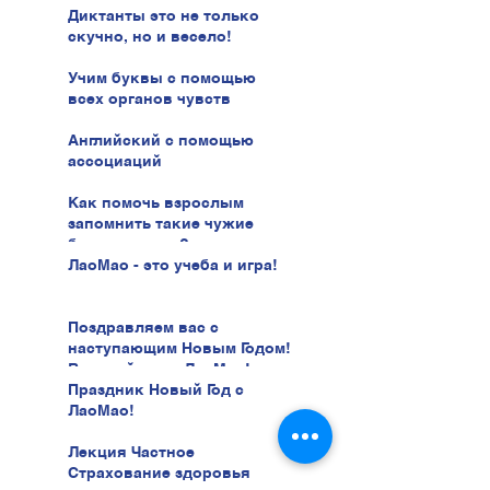
Диктанты это не только
скучно, но и весело!
Учим буквы с помощью
всех органов чувств
Английский с помощью
ассоциаций
Как помочь взрослым
запомнить такие чужие
буквы иврита?
ЛаоМао - это учеба и игра!
Поздравляем вас с
наступающим Новым Годом!
В новый год с ЛаоМао!
Праздник Новый Год с
ЛаоМао!
Лекция Частное
Страхование здоровья