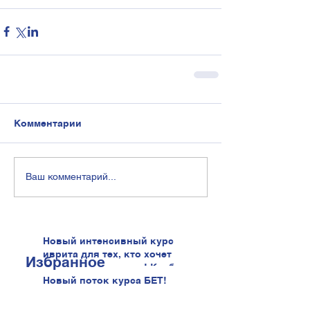
Комментарии
Ваш комментарий...
Новый интенсивный курс
иврита для тех, кто хочет
Избранное
говорить увереннее! Клуб
иврита!
Новый поток курса БЕТ!