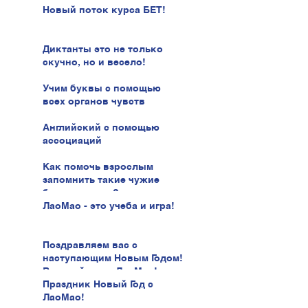
иврита!
Новый поток курса БЕТ!
Диктанты это не только
скучно, но и весело!
Учим буквы с помощью
всех органов чувств
Английский с помощью
ассоциаций
Как помочь взрослым
запомнить такие чужие
буквы иврита?
ЛаоМао - это учеба и игра!
Поздравляем вас с
наступающим Новым Годом!
В новый год с ЛаоМао!
Праздник Новый Год с
ЛаоМао!