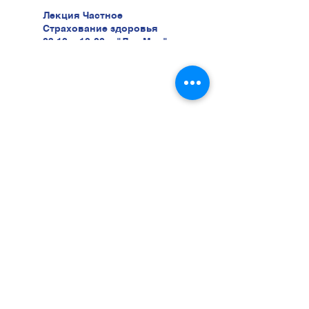
Лекция Частное
Страхование здоровья
03.12 в 18:00 в "Лао Мао" ул.
Беери, 47
Хотите учиться у нас?
Тогда звоните нам прямо
сейчас
052-5616233
Или оставьте заявку и мы