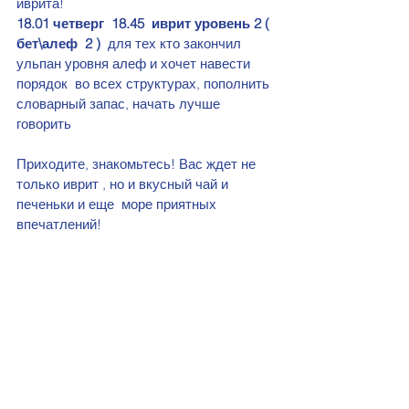
иврита!
18.01 четверг  18.45  иврит уровень 2 ( 
бет\алеф  2 )
  для тех кто закончил 
ульпан уровня алеф и хочет навести 
порядок  во всех структурах, пополнить 
словарный запас, начать лучше 
говорить
Приходите, знакомьтесь! Вас ждет не 
только иврит , но и вкусный чай и 
печеньки и еще  море приятных 
впечатлений!