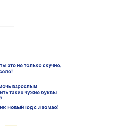
ты это не только скучно,
село!
мочь взрослым
ить такие чужие буквы
?
ик Новый Год с ЛаоМао!