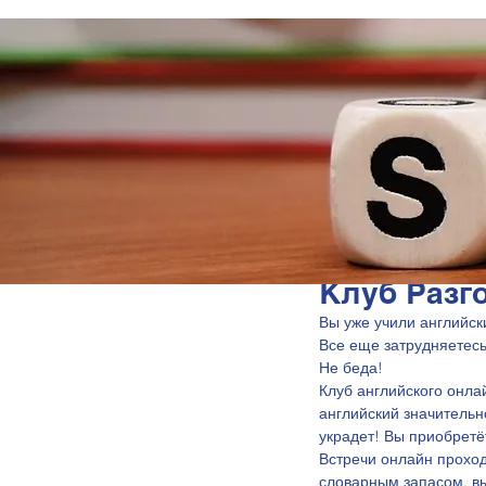
Клуб Разг
Вы уже учили английск
Все еще затрудняетесь
Не беда! 
Клуб английского онла
английский значительно
украдет! Вы приобретё
Встречи онлайн проход
словарным запасом, вы