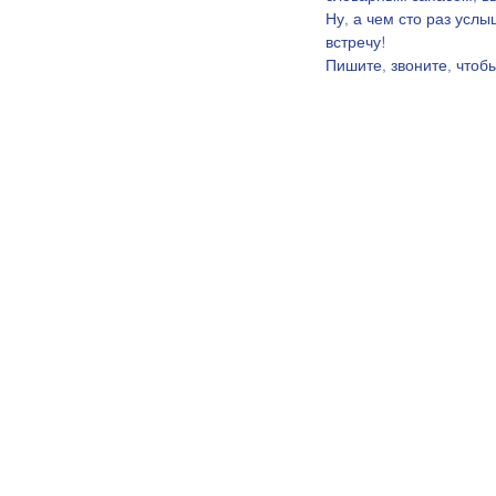
Ну, а чем сто раз усл
встречу!  
Пишите, звоните, чтоб