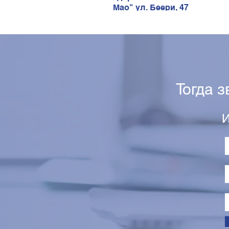
Мао" ул. Беери, 47
Тогда 
И