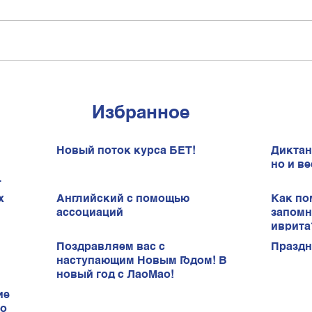
Избранное
Новый поток курса БЕТ!
Диктан
но и ве
х
Английский с помощью
Как по
ассоциаций
запомн
иврита
Поздравляем вас с
Праздн
наступающим Новым Годом! В
новый год с ЛаоМао!
ие
ао