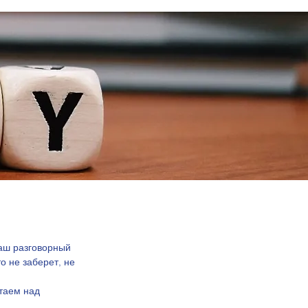
ваш разговорный 
о не заберет, не 
таем над 