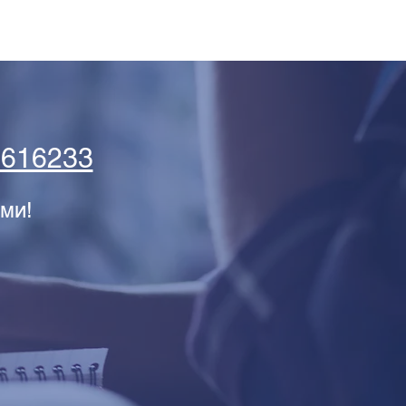
5616233
ми!