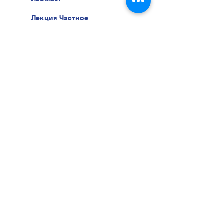
Лекция Частное
Страхование здоровья
03.12 в 18:00 в "Лао Мао" ул.
Беери, 47
Хотите учиться у нас?
Тогда звоните нам прямо
сейчас
052-5616233
Или оставьте заявку и мы