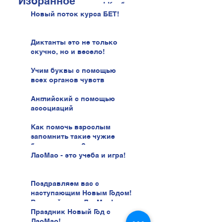
Избранное
говорить увереннее! Клуб
иврита!
Новый поток курса БЕТ!
Диктанты это не только
скучно, но и весело!
Учим буквы с помощью
всех органов чувств
Английский с помощью
ассоциаций
Как помочь взрослым
запомнить такие чужие
буквы иврита?
ЛаоМао - это учеба и игра!
Поздравляем вас с
наступающим Новым Годом!
В новый год с ЛаоМао!
Праздник Новый Год с
ЛаоМао!