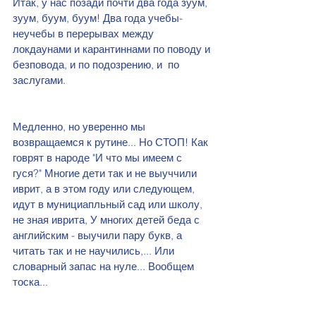
Итак, у нас позади почти два года зуум, 
зуум, буум, буум! Два года учебы-
неучебы в перерывах между 
локдаунами и карантиннами по поводу и 
безповода, и по подозрению, и  по 
заслугами. 
Медленно, но уверенно мы 
возвращаемся к рутине... Но СТОП! Как 
говрят в народе "И что мы имеем с 
гуся?" Многие дети так и не выуччили 
иврит, а в этом году или следующем, 
идут в мунициапльный сад или школу, 
не зная иврита, У многих детей беда с 
английским - выучили пару букв, а 
читать так и не научились,... Или 
словарный запас на нуле... Вообщем 
тоска... 