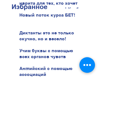
иврита для тех, кто хочет
Избранное
говорить увереннее! Клуб
иврита!
Новый поток курса БЕТ!
Диктанты это не только
скучно, но и весело!
Учим буквы с помощью
всех органов чувств
Английский с помощью
ассоциаций
Как помочь взрослым
запомнить такие чужие
буквы иврита?
ЛаоМао - это учеба и игра!
Поздравляем вас с
наступающим Новым Годом!
В новый год с ЛаоМао!
Праздник Новый Год с