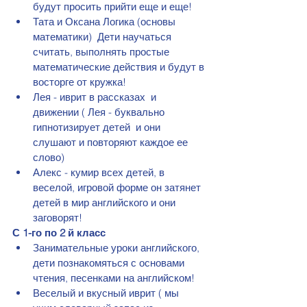
будут просить прийти еще и еще!
Тата и Оксана Логика (основы 
математики)  Дети научаться 
считать, выполнять простые 
математические действия и будут в 
восторге от кружка! 
Лея - иврит в рассказах  и 
движении ( Лея - буквально 
гипнотизирует детей  и они 
слушают и повторяют каждое ее 
слово) 
Алекс - кумир всех детей, в 
веселой, игровой форме он затянет 
детей в мир английского и они 
заговорят! 
С 1-го по 2 й класс 
Занимательные уроки английского, 
дети познакомяться с основами 
чтения, песенками на английском!
Веселый и вкусный иврит ( мы 