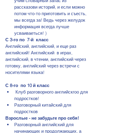
учим словарный запас из 
рассказови историй, и если можно 
потом что-то приготовить и съесть, 
мы всегда за! Ведь через желудок  
информация всегда лучше 
усваиваеться! )
С 3-го по  7-й  класс 
Английский, английский, и еще раз 
английский! Английский  в играх, 
английский, в чтении, английский через 
готовку, английский через встречи с  
носителями языка! 
С 8-го  по 10 й класс
 Клуб разговорного английскгоо для 
подростков! 
Разговорный китайский для 
подростков
Взрослые - не забудьте про себя!
Разговорный английский для 
начинающих и продолжающих, а 