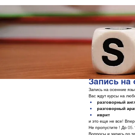
Запись на
Запись на осенние язы
Вас ждут курсы на любо
разговорный анг
разговорный ара
иврит
и это еще не все! Впе
Не пропустите ! До 05.
Вопросы и запись по т