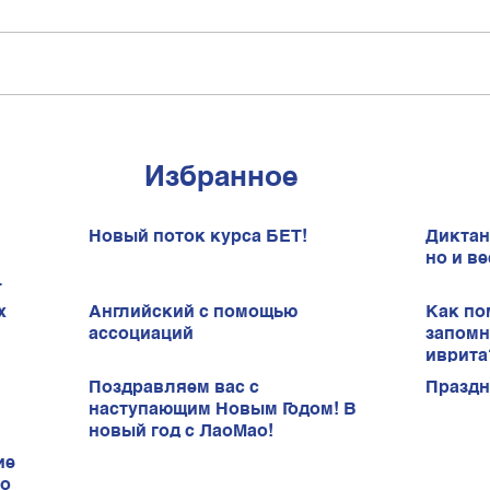
Избранное
Новый поток курса БЕТ!
Диктан
но и ве
х
Английский с помощью
Как по
ассоциаций
запомн
иврита
Поздравляем вас с
Праздн
наступающим Новым Годом! В
новый год с ЛаоМао!
ие
ао