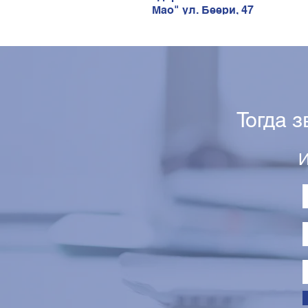
Мао" ул. Беери, 47
Тогда 
И