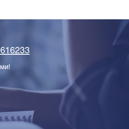
5616233
ми!