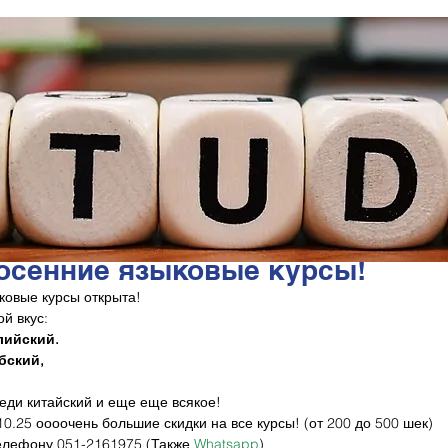
 осенние языковые курсы!
ковые курсы открыта!
й вкус:
лийский.
бский,
реди китайский и еще еще всякое!
10.25 оооочень большие скидки на все курсы! (от 200 до 500 шек)
елефону 
051-216197
5 (Также 
Whatsapp
)