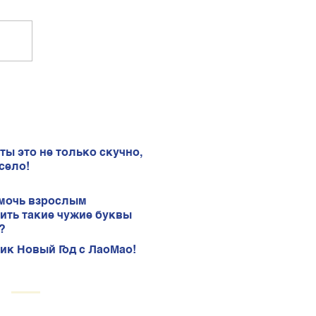
ты это не только скучно,
село!
мочь взрослым
ить такие чужие буквы
?
ик Новый Год с ЛаоМао!