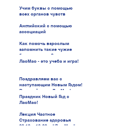
Учим буквы с помощью
всех органов чувств
Английский с помощью
ассоциаций
Как помочь взрослым
запомнить такие чужие
буквы иврита?
ЛаоМао - это учеба и игра!
Поздравляем вас с
наступающим Новым Годом!
В новый год с ЛаоМао!
Праздник Новый Год с
ЛаоМао!
Лекция Частное
Страхование здоровья
03.12 в 18:00 в "Лао Мао" ул.
Беери, 47