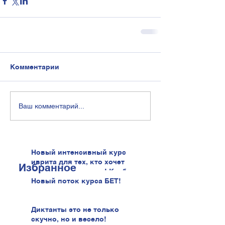
Комментарии
Ваш комментарий...
Новый интенсивный курс
иврита для тех, кто хочет
Избранное
говорить увереннее! Клуб
иврита!
Новый поток курса БЕТ!
Диктанты это не только
скучно, но и весело!