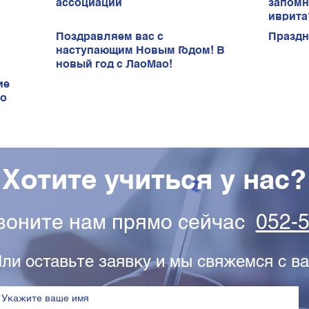
ассоциаций
запомн
иврита
Поздравляем вас с
Праздн
наступающим Новым Годом! В
новый год с ЛаоМао!
ие
ао
Хотите учиться у нас?
звоните нам прямо сейчас
052-
ли оставьте заявку и мы свяжемся с ва