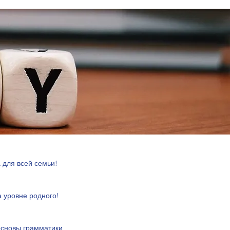
 для всей семьи!
а уровне родного! 
 основы грамматики