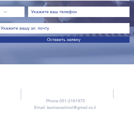
Оставить заявку
Contacts
Phone:051-2161975
Email:
laomaoschool@gmail.co.il