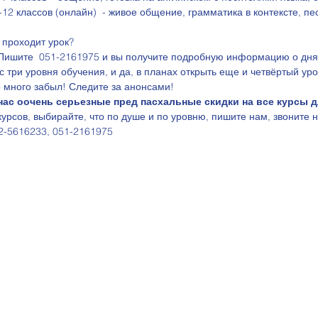
-12 классов (онлайн)  - живое общение, грамматика в контексте, пес
 проходит урок?
 Пишите  051-2161975 и вы получите подробную информацию о днях
 три уровня обучения, и да, в планах открыть еще и четвёртый уров
но много забыл! Следите за анонсами! 
 нас оочень серьезные пред пасхальные скидки на все курсы 
урсов, выбирайте, что по душе и по уровню, пишите нам, звоните н
2-5616233, 051-2161975