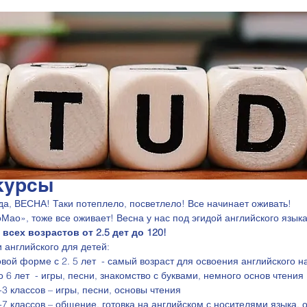
курсы
ода, ВЕСНА! Таки потеплело, посветлело! Все начинает оживать! 
Мао», тоже все оживает! Весна у нас под эгидой английского языка
всех возрастов от 2.5 дет до 120! 
английского для детей:
овой форме с 2. 5 лет  - самый возраст для освоения английского н
до 6 лет  - игры, песни, знакомство с буквами, немного основ чтения
-3 классов – игры, песни, основы чтения
4-7 классов – общение, готовка на английском с носителями языка,