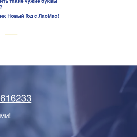
ить такие чужие буквы
?
ик Новый Год с ЛаоМао!
5616233
ми!