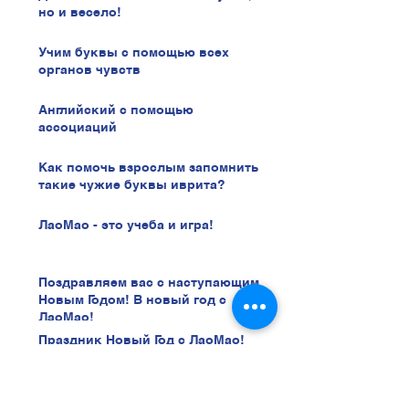
но и весело!
Учим буквы с помощью всех
органов чувств
Английский с помощью
ассоциаций
Как помочь взрослым запомнить
такие чужие буквы иврита?
ЛаоМао - это учеба и игра!
Поздравляем вас с наступающим
Новым Годом! В новый год с
ЛаоМао!
Праздник Новый Год с ЛаоМао!
Лекция Частное Страхование