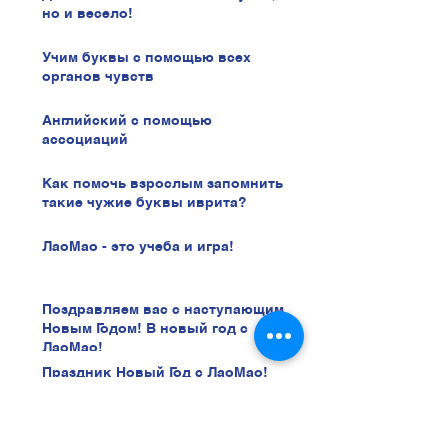
но и весело!
Учим буквы с помощью всех
органов чувств
Английский с помощью
ассоциаций
Как помочь взрослым запомнить
такие чужие буквы иврита?
ЛаоМао - это учеба и игра!
Поздравляем вас с наступающим
Новым Годом! В новый год с
ЛаоМао!
Праздник Новый Год с ЛаоМао!
Лекция Частное Страхование